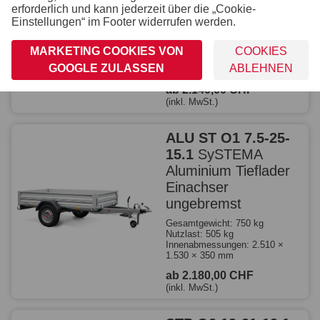
Einachser
erforderlich und kann jederzeit über die „Cookie-
ungebremst
Einstellungen“ im Footer widerrufen werden.
Gesamtgewicht: 750 kg
Nutzlast: 525 kg
MARKETING COOKIES VON
COOKIES
Innenabmessungen: 2.510 ×
GOOGLE ZULASSEN
ABLEHNEN
1.280 × 350 mm
ab 2.140,00 CHF
(inkl. MwSt.)
ALU ST O1 7.5-25-
15.1
SySTEMA
Aluminium Tieflader
Einachser
ungebremst
Gesamtgewicht: 750 kg
Nutzlast: 505 kg
Innenabmessungen: 2.510 ×
1.530 × 350 mm
ab 2.180,00 CHF
(inkl. MwSt.)