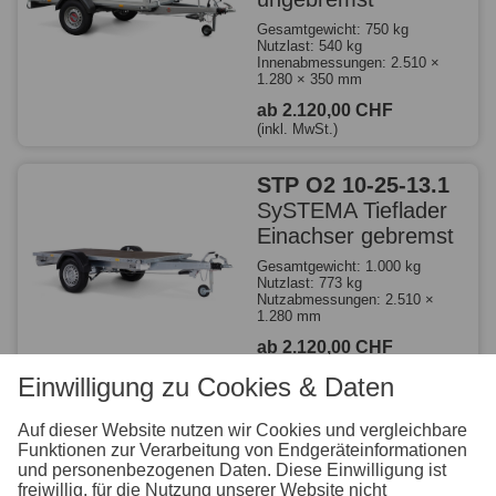
Gesamtgewicht: 750 kg
Nutzlast: 540 kg
Innenabmessungen: 2.510 ×
1.280 × 350 mm
ab 2.120,00 CHF
(inkl. MwSt.)
STP O2 10-25-13.1
SySTEMA Tieflader
Einachser gebremst
Gesamtgewicht: 1.000 kg
Nutzlast: 773 kg
Nutzabmessungen: 2.510 ×
1.280 mm
ab 2.120,00 CHF
(inkl. MwSt.)
Einwilligung zu Cookies & Daten
ALU SH O1 7.5-25-
Auf dieser Website nutzen wir Cookies und vergleichbare
13.1
SySTEMA
Funktionen zur Verarbeitung von Endgeräteinformationen
und personenbezogenen Daten. Diese Einwilligung ist
Aluminium Hochlader
freiwillig, für die Nutzung unserer Website nicht