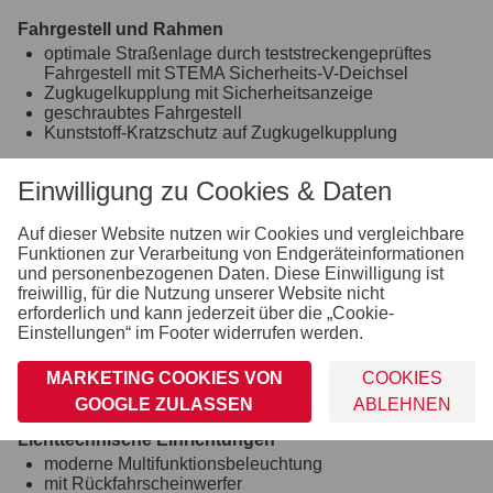
Fahrgestell und Rahmen
optimale Straßenlage durch teststreckengeprüftes
Fahrgestell mit STEMA Sicherheits-V-Deichsel
Zugkugelkupplung mit Sicherheitsanzeige
geschraubtes Fahrgestell
Kunststoff-Kratzschutz auf Zugkugelkupplung
Ladefläche und Boden
Einwilligung zu Cookies & Daten
durchgängiger, rutschhemmender und wasserfester
Siebdruckholzboden
12 mm stark
Auf dieser Website nutzen wir Cookies und vergleichbare
Funktionen zur Verarbeitung von Endgeräteinformationen
Räder und Achsen
und personenbezogenen Daten. Diese Einwilligung ist
robuste Gummifederachse
freiwillig, für die Nutzung unserer Website nicht
wartungsfreie Kompaktradlager
erforderlich und kann jederzeit über die „Cookie-
Unterlegkeile inkl. Halterung montiert
Einstellungen“ im Footer widerrufen werden.
Verzurr- und Sicherungsmöglichkeiten
MARKETING COOKIES VON
COOKIES
6 versenkte Verzurrbügel, auf der Ladefläche im
Rahmen integriert
GOOGLE ZULASSEN
ABLEHNEN
Lichttechnische Einrichtungen
moderne Multifunktionsbeleuchtung
mit Rückfahrscheinwerfer