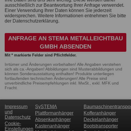
ausschließlich zur Beantwortung Ihrer Anfrage verwendet.
Einer Verwendung Ihrer Daten können Sie jederzeit
widersprechen. Weitere Informationen entnehmen Sie bitte
der Datenschutzerklärung.
ANFRAGE AN STEMA METALLEICHTBAU
GMBH ABSENDEN
Mit * markierte Felder sind Pflichtfelder.
Irrtümer und Änderungen vorbehalten! Alle Angaben verstehen
sich als ca.-Angaben! Abbildungen sind Musterabbildungen und
können Sonderausstattung enthalten! Produkte unterliegen
fortlaufenden technischen Änderungen! Alle Preise sind
unverbindliche Preisempfehlungen inkl. MwSt., exkl. MFK und
Fracht.
Impressum
SySTEMA
Baumaschinentranspor
und
Plattformanhänger
Kofferanhänger
Datenschutz
Absenkanhänger
Deckelanhänger
Cookie-
Kastenanhänger
Bootstransporter
Einstellungen