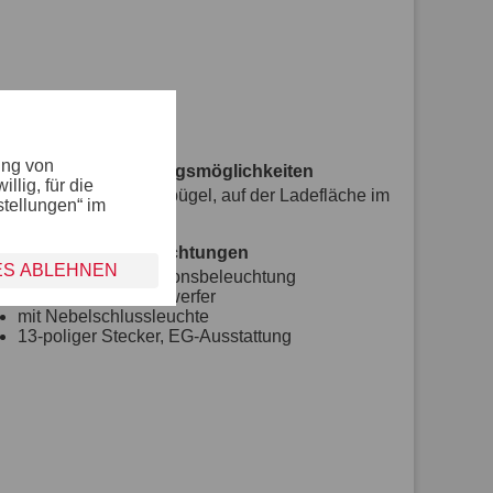
ung von
Verzurr- und Sicherungsmöglichkeiten
lig, für die
6 versenkte Verzurrbügel, auf der Ladefläche im
stellungen“ im
Rahmen integriert
Lichttechnische Einrichtungen
ES ABLEHNEN
moderne Multifunktionsbeleuchtung
mit Rückfahrscheinwerfer
mit Nebelschlussleuchte
13-poliger Stecker, EG-Ausstattung