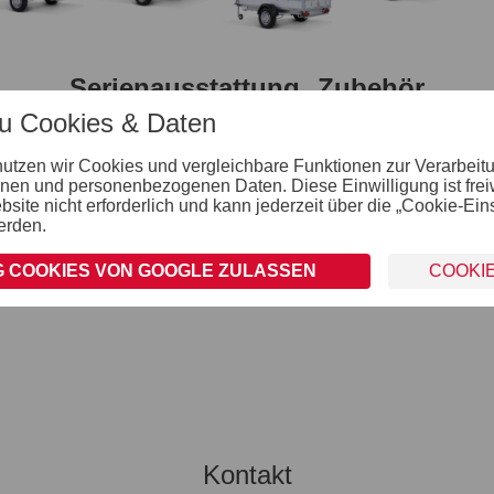
Serienausstattung
Zubehör
zu Cookies & Daten
nutzen wir Cookies und vergleichbare Funktionen zur Verarbeit
Räder und Achsen
nen und personenbezogenen Daten. Diese Einwilligung ist freiwil
robuste Gummifederachse
ite nicht erforderlich und kann jederzeit über die „Cookie-Ein
wartungsfreie Kompaktradlager
erden.
stoßfeste Kunststoffkotflügel
Unterlegkeile inkl. Halterung montiert
 COOKIES VON GOOGLE ZULASSEN
COOKI
Kontakt