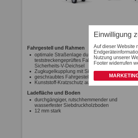
Einwilligung 
Auf dieser Website 
Fahrgestell und Rahmen
Endgeräteinformatio
optimale Straßenlage durch
Nutzung unserer Webs
teststreckengeprüftes Fahrgestell mit STEMA
Footer widerrufen w
Sicherheits-V-Deichsel
Zugkugelkupplung mit Sicherheitsanzeige
MARKETING
geschraubtes Fahrgestell
Kunststoff-Kratzschutz auf Zugkugelkupplung
Ladefläche und Boden
durchgängiger, rutschhemmender und
wasserfester Siebdruckholzboden
12 mm stark