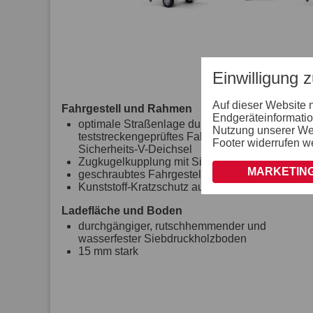
Einwilligung 
Auf dieser Website 
Fahrgestell und Rahmen
Endgeräteinformatio
optimale Straßenlage durch
Nutzung unserer Webs
teststreckengeprüftes Fahrgestell mit STEMA
Footer widerrufen w
Sicherheits-V-Deichsel
Zugkugelkupplung mit Sicherheitsanzeige
MARKETING
geschraubtes Fahrgestell
Kunststoff-Kratzschutz auf Zugkugelkupplung
Ladefläche und Boden
durchgängiger, rutschhemmender und
wasserfester Siebdruckholzboden
15 mm stark