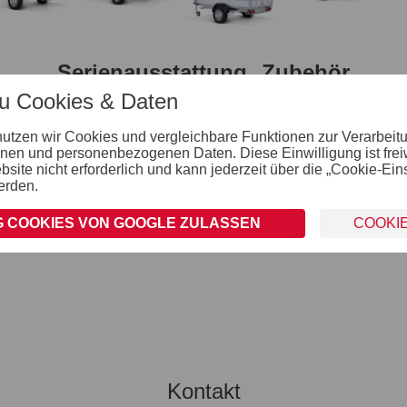
Serienausstattung
Zubehör
zu Cookies & Daten
nutzen wir Cookies und vergleichbare Funktionen zur Verarbeit
Räder und Achsen
nen und personenbezogenen Daten. Diese Einwilligung ist freiwil
robuste Gummifederachse
ite nicht erforderlich und kann jederzeit über die „Cookie-Ein
wartungsfreie Kompaktradlager
erden.
stoßfeste Kunststoffkotflügel
Unterlegkeile inkl. Halterung montiert
 COOKIES VON GOOGLE ZULASSEN
COOKI
Kontakt