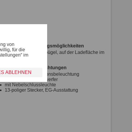
ung von
Verzurr- und Sicherungsmöglichkeiten
lig, für die
8 versenkte Verzurrbügel, auf der Ladefläche im
stellungen“ im
Rahmen integriert
Lichttechnische Einrichtungen
ES ABLEHNEN
moderne Multifunktionsbeleuchtung
mit Rückfahrscheinwerfer
mit Nebelschlussleuchte
13-poliger Stecker, EG-Ausstattung