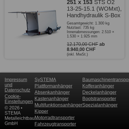
251 x 153
STS O2
13-25-15.1 (WOMxt),
Handhydraulik S-Box
Gesamtgewicht: 1.300 kg
Nutzlast: 735 kg
Innenabmessungen: 2.510 ×
1.530 × 1.925 mm
12.170,00 CHF
ab
8.940,00 CHF
(inkl. MwSt.)
Impressum
SySTEMA
Baumaschinentranspor
und
Plattformanhänger
Kofferanhänger
Datenschutz
Absenkanhänger
Deckelanhänger
Cookie-
Kastenanhänger
Bootstransporter
Einstellungen
Multifunktionsanhänger
Spezialanhänger
© 2026 •
Kipper
STEMA
Motorradtransporter
Metalleichtbau
GmbH
Fahrzeugtransporter