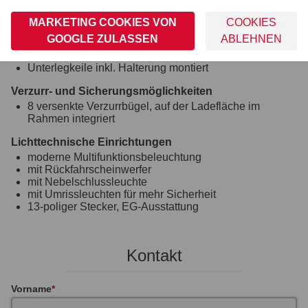
Räder und Achsen
MARKETING COOKIES VON
COOKIES
robuste Gummifederachse
GOOGLE ZULASSEN
ABLEHNEN
wartungsfreie Kompaktradlager
stoßfeste Kunststoffkotflügel
Unterlegkeile inkl. Halterung montiert
Verzurr- und Sicherungsmöglichkeiten
8 versenkte Verzurrbügel, auf der Ladefläche im
Rahmen integriert
Lichttechnische Einrichtungen
moderne Multifunktionsbeleuchtung
mit Rückfahrscheinwerfer
mit Nebelschlussleuchte
mit Umrissleuchten für mehr Sicherheit
13-poliger Stecker, EG-Ausstattung
Kontakt
Vorname