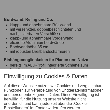
Bordwand, Reling und Co.
klapp- und abnehmbare Rückwand
mit versenkten, doppelbeschichteten und
nachjustierbaren Verschlüssen
klapp- und abnehmbare Vorderwand
eloxierte Aluminiumbordwände
Bordwandhöhe 35 cm
mit robusten Breitbandscharnieren
Einhängemöglichkeiten für Planen und Netze
bereits im ALU-Profil integrierte Schiene zum
Einhängen von Planenhaken
Einwilligung zu Cookies & Daten
Fahrgestell und Rahmen
Zugkugelkupplung mit Sicherheitsanzeige
Auf dieser Website nutzen wir Cookies und vergleichbare
geschraubtes Fahrgestell
Funktionen zur Verarbeitung von Endgeräteinformationen
Ladefläche und Boden
und personenbezogenen Daten. Diese Einwilligung ist
freiwillig, für die Nutzung unserer Website nicht
durchgängiger, rutschhemmender und wasserfester
erforderlich und kann jederzeit über die „Cookie-
Siebdruckholzboden
Einstellungen“ im Footer widerrufen werden.
15 mm stark