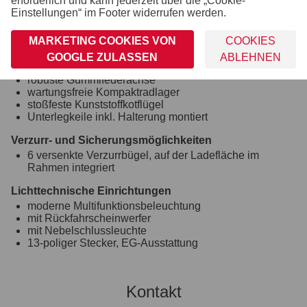
erforderlich und kann jederzeit über die „Cookie-
Ladefläche und Boden
Einstellungen“ im Footer widerrufen werden.
durchgängiger, rutschhemmender und wasserfester
Siebdruckholzboden
MARKETING COOKIES VON
COOKIES
12 mm stark
GOOGLE ZULASSEN
ABLEHNEN
Räder und Achsen
robuste Gummifederachse
wartungsfreie Kompaktradlager
stoßfeste Kunststoffkotflügel
Unterlegkeile inkl. Halterung montiert
Verzurr- und Sicherungsmöglichkeiten
6 versenkte Verzurrbügel, auf der Ladefläche im
Rahmen integriert
Lichttechnische Einrichtungen
moderne Multifunktionsbeleuchtung
mit Rückfahrscheinwerfer
mit Nebelschlussleuchte
13-poliger Stecker, EG-Ausstattung
Kontakt