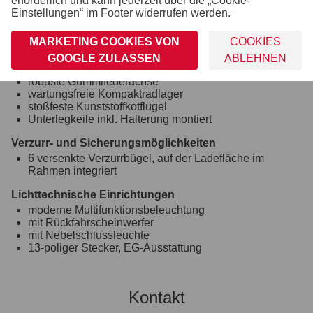
erforderlich und kann jederzeit über die „Cookie-
Ladefläche und Boden
Einstellungen“ im Footer widerrufen werden.
durchgängiger, rutschhemmender und wasserfester
Siebdruckholzboden
MARKETING COOKIES VON
COOKIES
12 mm stark
GOOGLE ZULASSEN
ABLEHNEN
Räder und Achsen
robuste Gummifederachse
wartungsfreie Kompaktradlager
stoßfeste Kunststoffkotflügel
Unterlegkeile inkl. Halterung montiert
Verzurr- und Sicherungsmöglichkeiten
6 versenkte Verzurrbügel, auf der Ladefläche im
Rahmen integriert
Lichttechnische Einrichtungen
moderne Multifunktionsbeleuchtung
mit Rückfahrscheinwerfer
mit Nebelschlussleuchte
13-poliger Stecker, EG-Ausstattung
Kontakt