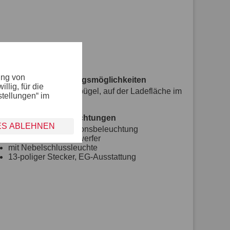
ung von
Verzurr- und Sicherungsmöglichkeiten
lig, für die
8 versenkte Verzurrbügel, auf der Ladefläche im
stellungen“ im
Rahmen integriert
Lichttechnische Einrichtungen
ES ABLEHNEN
moderne Multifunktionsbeleuchtung
mit Rückfahrscheinwerfer
mit Nebelschlussleuchte
13-poliger Stecker, EG-Ausstattung