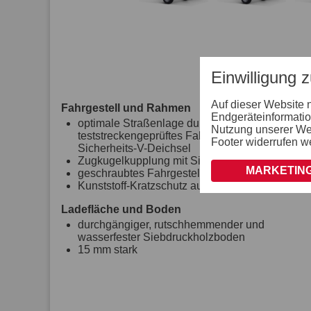
Einwilligung 
Auf dieser Website 
Fahrgestell und Rahmen
Endgeräteinformatio
optimale Straßenlage durch
Nutzung unserer Webs
teststreckengeprüftes Fahrgestell mit STEMA
Footer widerrufen w
Sicherheits-V-Deichsel
Zugkugelkupplung mit Sicherheitsanzeige
MARKETING
geschraubtes Fahrgestell
Kunststoff-Kratzschutz auf Zugkugelkupplung
Ladefläche und Boden
durchgängiger, rutschhemmender und
wasserfester Siebdruckholzboden
15 mm stark