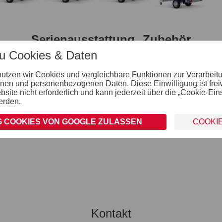
Serienausstattung
Zubehör
zu Cookies & Daten
nutzen wir Cookies und vergleichbare Funktionen zur Verarbeit
Räder und Achsen
nen und personenbezogenen Daten. Diese Einwilligung ist freiwil
robuste Gummifederachse
ite nicht erforderlich und kann jederzeit über die „Cookie-Ein
wartungsfreie Kompaktradlager
erden.
Unterlegkeile inkl. Halterung montiert
 COOKIES VON GOOGLE ZULASSEN
COOKI
Kontakt