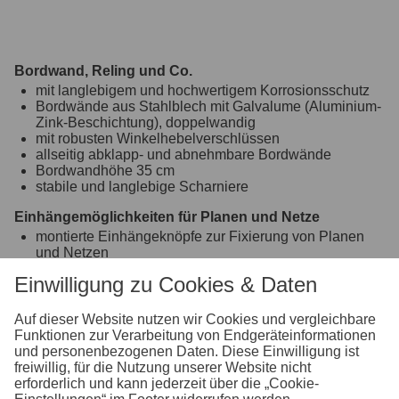
Bordwand, Reling und Co.
mit langlebigem und hochwertigem Korrosionsschutz
Bordwände aus Stahlblech mit Galvalume (Aluminium-
Zink-Beschichtung), doppelwandig
mit robusten Winkelhebelverschlüssen
allseitig abklapp- und abnehmbare Bordwände
Bordwandhöhe 35 cm
stabile und langlebige Scharniere
Einhängemöglichkeiten für Planen und Netze
montierte Einhängeknöpfe zur Fixierung von Planen
und Netzen
Fahrgestell und Rahmen
Einwilligung zu Cookies & Daten
optimale Straßenlage durch teststreckengeprüftes
Fahrgestell mit STEMA Sicherheits-V-Deichsel
Auf dieser Website nutzen wir Cookies und vergleichbare
Zugkugelkupplung mit Sicherheitsanzeige
Funktionen zur Verarbeitung von Endgeräteinformationen
geschraubtes Fahrgestell
und personenbezogenen Daten. Diese Einwilligung ist
freiwillig, für die Nutzung unserer Website nicht
Ladefläche und Boden
erforderlich und kann jederzeit über die „Cookie-
durchgängiger, rutschhemmender und wasserfester