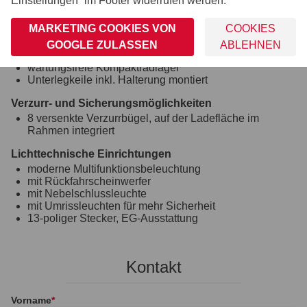
Einstellungen“ im Footer widerrufen werden.
Siebdruckholzboden
15 mm stark
MARKETING COOKIES VON
COOKIES
Räder und Achsen
GOOGLE ZULASSEN
ABLEHNEN
robuste Gummifederachse
wartungsfreie Kompaktradlager
Unterlegkeile inkl. Halterung montiert
Verzurr- und Sicherungsmöglichkeiten
8 versenkte Verzurrbügel, auf der Ladefläche im
Rahmen integriert
Lichttechnische Einrichtungen
moderne Multifunktionsbeleuchtung
mit Rückfahrscheinwerfer
mit Nebelschlussleuchte
mit Umrissleuchten für mehr Sicherheit
13-poliger Stecker, EG-Ausstattung
Kontakt
Vorname