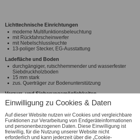
Lichttechnische Einrichtungen
moderne Multifunktionsbeleuchtung
mit Rückfahrscheinwerfer
mit Nebelschlussleuchte
13-poliger Stecker, EG-Ausstattung
Ladefläche und Boden
durchgängiger, rutschhemmender und wasserfester
Siebdruckholzboden
15 mm stark
zus. Querträger zur Bodenunterstützung
Verzurr- und Sicherungsmöglichkeiten
8 versenkte Verzurrbügel, auf der Ladefläche im
Einwilligung zu Cookies & Daten
Rahmen integriert
Einhängemöglichkeiten für Planen und Netze
Auf dieser Website nutzen wir Cookies und vergleichbare
Funktionen zur Verarbeitung von Endgeräteinformationen
bereits im ALU-Profil integrierte Schiene zum
und personenbezogenen Daten. Diese Einwilligung ist
Einhängen von Planenhaken
freiwillig, für die Nutzung unserer Website nicht
erforderlich und kann jederzeit über die „Cookie-
Räder und Achsen