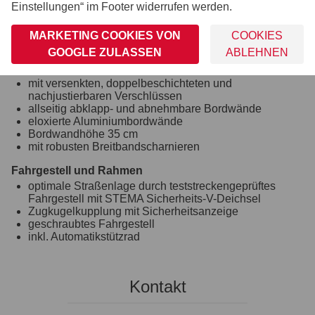
Einstellungen“ im Footer widerrufen werden.
robuste Gummifederachse
wartungsfreie Kompaktradlager
MARKETING COOKIES VON
COOKIES
Unterlegkeile inkl. Halterung montiert
Stoßdämpfer (100 km/h Vorbereitung)
GOOGLE ZULASSEN
ABLEHNEN
Bordwand, Reling und Co.
mit versenkten, doppelbeschichteten und
nachjustierbaren Verschlüssen
allseitig abklapp- und abnehmbare Bordwände
eloxierte Aluminiumbordwände
Bordwandhöhe 35 cm
mit robusten Breitbandscharnieren
Fahrgestell und Rahmen
optimale Straßenlage durch teststreckengeprüftes
Fahrgestell mit STEMA Sicherheits-V-Deichsel
Zugkugelkupplung mit Sicherheitsanzeige
geschraubtes Fahrgestell
inkl. Automatikstützrad
Kontakt