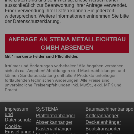
ausschließlich zur Beantwortung Ihrer Anfrage verwendet.
Einer Verwendung Ihrer Daten können Sie jederzeit
widersprechen. Weitere Informationen entnehmen Sie bitte
der Datenschutzerklärung.
ANFRAGE AN STEMA METALLEICHTBAU
GMBH ABSENDEN
Mit * markierte Felder sind Pflichtfelder.
Irrtümer und Änderungen vorbehalten! Alle Angaben verstehen
sich als ca.-Angaben! Abbildungen sind Musterabbildungen und
können Sonderausstattung enthalten! Produkte unterliegen
fortlaufenden technischen Änderungen! Alle Preise sind
unverbindliche Preisempfehlungen inkl. MwSt., exkl. MFK und
Fracht.
Impressum
SySTEMA
Baumaschinentranspor
und
Plattformanhänger
Kofferanhänger
Datenschutz
Absenkanhänger
Deckelanhänger
Cookie-
Kastenanhänger
Bootstransporter
Einstellungen