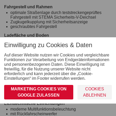
Fahrgestell und Rahmen
optimale Straßenlage durch teststreckengeprüftes
Fahrgestell mit STEMA Sicherheits-V-Deichsel
Zugkugelkupplung mit Sicherheitsanzeige
geschraubtes Fahrgestell
Ladefläche und Boden
durchgängiger, rutschhemmender und wasserfester
Einwilligung zu Cookies & Daten
Siebdruckholzboden
12 mm stark
Auf dieser Website nutzen wir Cookies und vergleichbare
Räder und Achsen
Funktionen zur Verarbeitung von Endgeräteinformationen
robuste Gummifederachse
und personenbezogenen Daten. Diese Einwilligung ist
wartungsfreie Kompaktradlager
freiwillig, für die Nutzung unserer Website nicht
stoßfeste Kunststoffkotflügel
erforderlich und kann jederzeit über die „Cookie-
Unterlegkeile inkl. Halterung montiert
Einstellungen“ im Footer widerrufen werden.
Verzurr- und Sicherungsmöglichkeiten
MARKETING COOKIES VON
COOKIES
6 versenkte Verzurrbügel, auf der Ladefläche im
Rahmen integriert
GOOGLE ZULASSEN
ABLEHNEN
Lichttechnische Einrichtungen
moderne Multifunktionsbeleuchtung
mit Rückfahrscheinwerfer