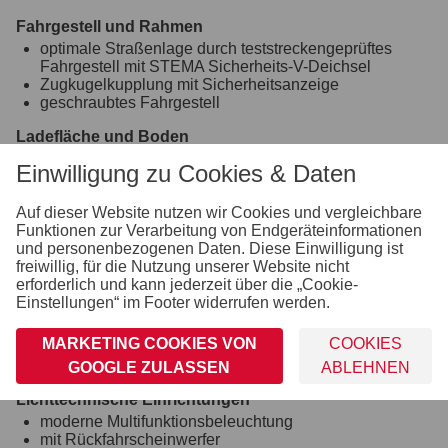
Fahrgestell und Rahmen
optimale Straßenlage durch teststreckengeprüftes
Fahrgestell mit STEMA Sicherheits-V-Deichsel
Zugkugelkupplung mit Sicherheitsanzeige
geschraubtes Fahrgestell
Ladefläche und Boden
durchgängiger, rutschhemmender und wasserfester
Einwilligung zu Cookies & Daten
Siebdruckholzboden
15 mm stark
Auf dieser Website nutzen wir Cookies und vergleichbare
Räder und Achsen
Funktionen zur Verarbeitung von Endgeräteinformationen
robuste Gummifederachse
und personenbezogenen Daten. Diese Einwilligung ist
wartungsfreie Kompaktradlager
freiwillig, für die Nutzung unserer Website nicht
stoßfeste Kunststoffkotflügel
erforderlich und kann jederzeit über die „Cookie-
Unterlegkeile inkl. Halterung montiert
Einstellungen“ im Footer widerrufen werden.
Verzurr- und Sicherungsmöglichkeiten
MARKETING COOKIES VON
COOKIES
8 versenkte Verzurrbügel, auf der Ladefläche im
Rahmen integriert
GOOGLE ZULASSEN
ABLEHNEN
Lichttechnische Einrichtungen
moderne Multifunktionsbeleuchtung
mit Rückfahrscheinwerfer