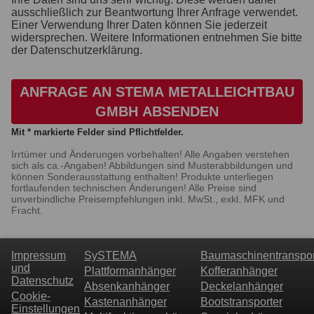
ausschließlich zur Beantwortung Ihrer Anfrage verwendet.
Einer Verwendung Ihrer Daten können Sie jederzeit
widersprechen. Weitere Informationen entnehmen Sie bitte
der Datenschutzerklärung.
ANFRAGE AN STEMA METALLEICHTBAU
GMBH ABSENDEN
Mit * markierte Felder sind Pflichtfelder.
Irrtümer und Änderungen vorbehalten! Alle Angaben verstehen
sich als ca.-Angaben! Abbildungen sind Musterabbildungen und
können Sonderausstattung enthalten! Produkte unterliegen
fortlaufenden technischen Änderungen! Alle Preise sind
unverbindliche Preisempfehlungen inkl. MwSt., exkl. MFK und
Fracht.
Impressum
SySTEMA
Baumaschinentranspor
und
Plattformanhänger
Kofferanhänger
Datenschutz
Absenkanhänger
Deckelanhänger
Cookie-
Kastenanhänger
Bootstransporter
Einstellungen