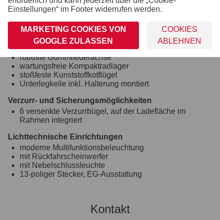
erforderlich und kann jederzeit über die „Cookie-
Ladefläche und Boden
Einstellungen“ im Footer widerrufen werden.
durchgängiger, rutschhemmender und wasserfester
Siebdruckholzboden
MARKETING COOKIES VON
COOKIES
12 mm stark
GOOGLE ZULASSEN
ABLEHNEN
Räder und Achsen
robuste Gummifederachse
wartungsfreie Kompaktradlager
stoßfeste Kunststoffkotflügel
Unterlegkeile inkl. Halterung montiert
Verzurr- und Sicherungsmöglichkeiten
6 versenkte Verzurrbügel, auf der Ladefläche im
Rahmen integriert
Lichttechnische Einrichtungen
moderne Multifunktionsbeleuchtung
mit Rückfahrscheinwerfer
mit Nebelschlussleuchte
13-poliger Stecker, EG-Ausstattung
Kontakt