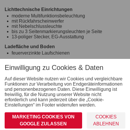
Lichttechnische Einrichtungen
moderne Multifunktionsbeleuchtung
mit Rückfahrscheinwerfer
mit Nebelschlussleuchte
bis zu 3 Seitenmarkierungsleuchten je Seite
13-poliger Stecker, EG-Ausstattung
Ladefläche und Boden
feuerverzinkte Laufschienen
Verzurr- und Sicherungsmöglichkeiten
Einwilligung zu Cookies & Daten
Zahlreiche Verzurrpunkte auf den Transportschienen
Hydraulik (Kipp- und Absenkfunktion)
Auf dieser Website nutzen wir Cookies und vergleichbare
Kippbrücke feuerverzinkt, über zwei Stoßdämpfer
Funktionen zur Verarbeitung von Endgeräteinformationen
mechanisch kippbar
und personenbezogenen Daten. Diese Einwilligung ist
freiwillig, für die Nutzung unserer Website nicht
Räder und Achsen
erforderlich und kann jederzeit über die „Cookie-
robuste Gummifederachse
Einstellungen“ im Footer widerrufen werden.
wartungsfreie Kompaktradlager
stabile Zinkkotflügel
MARKETING COOKIES VON
COOKIES
Unterlegkeile inkl. Halterung montiert
GOOGLE ZULASSEN
ABLEHNEN
Sonstiges