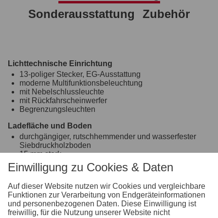
Sonderausstattung
Zubehör
Lichttechnische Einrichtung
13-poliger Stecker, EG-Ausstattung
moderne Multifunktionsbeleuchtung
mit Nebelschlussleuchte
mit Rückfahrscheinwerfer
Begrenzungsleuchten
Ladefläche und Boden
durchgängiger, rutschhemmender und wasserfester
Siebdruckholzboden
15 mm stark
zus. Querträger zur Bodenunterstützung
Einwilligung zu Cookies & Daten
Koffer
Auf dieser Website nutzen wir Cookies und vergleichbare
Plywoodplatten 15 mm stark aus Mehrschichtholz mit
Funktionen zur Verarbeitung von Endgeräteinformationen
weißer PVC Beschichtung
und personenbezogenen Daten. Diese Einwilligung ist
Aluprofile mit variablen Verzurrpunkten
freiwillig, für die Nutzung unserer Website nicht
Türvariante: Flügeltüren