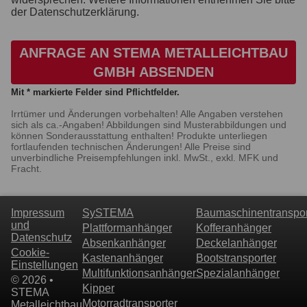
der Datenschutzerklärung.
ANFRAGE AN STEMA METALLEICHTBAU
GMBH ABSENDEN
Mit * markierte Felder sind Pflichtfelder.
Irrtümer und Änderungen vorbehalten! Alle Angaben verstehen
sich als ca.-Angaben! Abbildungen sind Musterabbildungen und
können Sonderausstattung enthalten! Produkte unterliegen
fortlaufenden technischen Änderungen! Alle Preise sind
unverbindliche Preisempfehlungen inkl. MwSt., exkl. MFK und
Fracht.
Impressum
SySTEMA
Baumaschinentranspor
und
Plattformanhänger
Kofferanhänger
Datenschutz
Absenkanhänger
Deckelanhänger
Cookie-
Kastenanhänger
Bootstransporter
Einstellungen
Multifunktionsanhänger
Spezialanhänger
© 2026 •
Kipper
STEMA
Motorradtransporter
Metalleichtbau