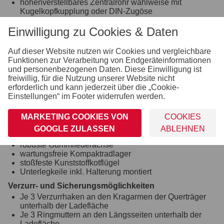
höhenverstellbares Zentralrohr wahlweise mit
Kugelkopfkupplung oder DIN-Zugöse
Zugkugelkupplung mit Sicherheitsanzeige
voll feuerverzinkt
Einwilligung zu Cookies & Daten
schraub-geschweißtes Fahrgestell
Kunststoff-Kratzschutz auf Zugkugelkupplung
Auf dieser Website nutzen wir Cookies und vergleichbare
geschweißter und im Tauchbad feuerverzinkter
Funktionen zur Verarbeitung von Endgeräteinformationen
Rahmen aus massivem Stahlblech
und personenbezogenen Daten. Diese Einwilligung ist
freiwillig, für die Nutzung unserer Website nicht
Ladefläche und Boden
erforderlich und kann jederzeit über die „Cookie-
durchgängige Ladefläche aus massivem und
Einstellungen“ im Footer widerrufen werden.
verzinktem Stahlblech
3 mm stark
MARKETING COOKIES VON
COOKIES
mit Wartungsstütze
GOOGLE ZULASSEN
ABLEHNEN
Räder und Achsen
robuste Gummifederachse
wartungsfreie Kompaktradlager
stoßfeste Kunststoffkotflügel
Unterlegkeile inkl. Halterung montiert
Verzurr- und Sicherungsmöglichkeiten
Je 3 Verzurrhaken an den Kragarmen der Querträger
unterhalb der Ladefläche
Je 3 Ringmuttern an den Längsseiten unterhalb der
Ladefläche