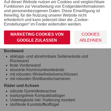
Verzurr- und Sicherungsmöglichkeiten
Auf dieser Website nutzen wir Cookies und vergleichbare
6 versenkte Zurrbügel je 400 daN
Funktionen zur Verarbeitung von Endgeräteinformationen
und personenbezogenen Daten. Diese Einwilligung ist
Hydraulik (Kipp- und Absenkfunktion)
freiwillig, für die Nutzung unserer Website nicht
erforderlich und kann jederzeit über die „Cookie-
zweistufiger Teleskopzylinder mit zusätzlicher
Einstellungen“ im Footer widerrufen werden.
Oxinitbeschichtung ( besonders langlebig)
Einhängemöglichkeiten für Planen und Netze
MARKETING COOKIES VON
COOKIES
Bordwände mit integrierter Nut zur Befestigung von
GOOGLE ZULASSEN
ABLEHNEN
Planen und Netzen
Bordwand
abklapp- und abnehmbare Seitenwände und
Rückwand
feste Vorderwand
eloxierte Aluminiumbordwände
mit robusten Winkelhebelverschlüssen
mit robusten Breitbandscharnieren
Räder und Achsen
robuste Gummifederachse
wartungsfreie Kompaktradlager
Unterlegkeile inkl. Halterung montiert
stoßfeste Kunststoffkotflügel