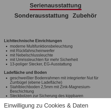
Serienausstattung
Sonderausstattung
Zubehör
Lichttechnische Einrichtungen
moderne Multifunktionsbeleuchtung
mit Rückfahrscheinwerfer
mit Nebelschlussleuchte
mit Umrissleuchten für mehr Sicherheit
13-poliger Stecker, EG-Ausstattung
Ladefläche und Boden
geschweißter Bodenrahmen mit integrierter Nut für
Zurrbügel (ebene Ladefläche)
Stahlblechboden 2,5mm mit Zink-Magnesium-
Beschichtung
Steckbolzen zur Sicherung des kippbaren
Bodenrahmens
Einwilligung zu Cookies & Daten
Kippwinkel 46°