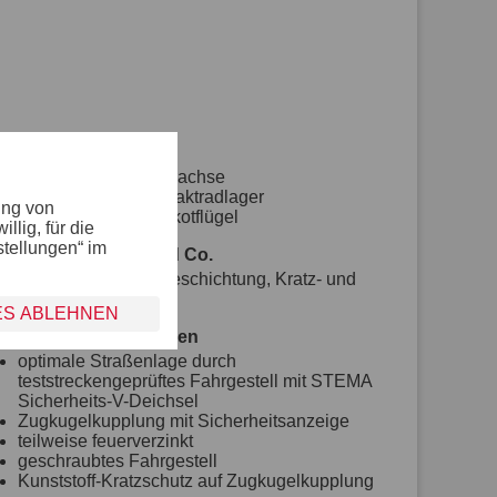
Räder und Achsen
robuste Gummifederachse
wartungsfreie Kompaktradlager
ung von
stoßfeste Kunststoffkotflügel
lig, für die
stellungen“ im
Bordwand, Reling und Co.
mit farbiger Pulverbeschichtung, Kratz- und
Wetterschutz
ES ABLEHNEN
Fahrgestell und Rahmen
optimale Straßenlage durch
teststreckengeprüftes Fahrgestell mit STEMA
Sicherheits-V-Deichsel
Zugkugelkupplung mit Sicherheitsanzeige
teilweise feuerverzinkt
geschraubtes Fahrgestell
Kunststoff-Kratzschutz auf Zugkugelkupplung