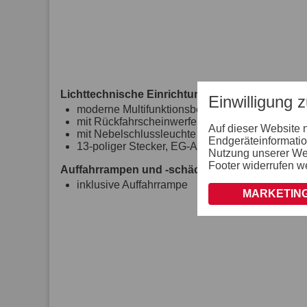
Lichttechnische Einrichtungen
Einwilligung 
moderne Multifunktionsbeleuchtung
mit Rückfahrscheinwerfer
Auf dieser Website 
mit Nebelschlussleuchte
Endgeräteinformatio
13-poliger Stecker, EG-Ausstattung
Nutzung unserer Webs
Footer widerrufen w
Auffahrrampen und -schächte
inklusive Auffahrrampe
MARKETING