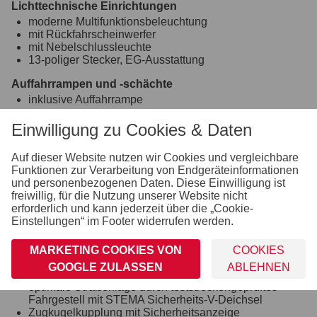
Lichttechnische Einrichtungen
moderne Multifunktionsbeleuchtung
mit Rückfahrscheinwerfer
mit Nebelschlussleuchte
13-poliger Stecker, EG-Ausstattung
Auffahrrampen und -schächte
inklusive Auffahrrampe
Verzurr- und Sicherungsmöglichkeiten
Einwilligung zu Cookies & Daten
Zahlreiche Verzurrmöglichkeiten
Räder und Achsen
Auf dieser Website nutzen wir Cookies und vergleichbare
robuste Gummifederachse
Funktionen zur Verarbeitung von Endgeräteinformationen
wartungsfreie Kompaktradlager
und personenbezogenen Daten. Diese Einwilligung ist
stoßfeste Kunststoffkotflügel
freiwillig, für die Nutzung unserer Website nicht
erforderlich und kann jederzeit über die „Cookie-
Bordwand, Reling und Co.
Einstellungen“ im Footer widerrufen werden.
mit farbiger Pulverbeschichtung, Kratz- und
Wetterschutz
MARKETING COOKIES VON
COOKIES
GOOGLE ZULASSEN
ABLEHNEN
Fahrgestell und Rahmen
optimale Straßenlage durch teststreckengeprüftes
Fahrgestell mit STEMA Sicherheits-V-Deichsel
Zugkugelkupplung mit Sicherheitsanzeige