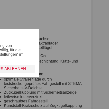
Räder und Achsen
robuste Gummifederachse
wartungsfreie Kompaktradlager
ung von
stoßfeste Kunststoffkotflügel
lig, für die
stellungen“ im
Bordwand, Reling und Co.
mit farbiger Pulverbeschichtung, Kratz- und
Wetterschutz
ES ABLEHNEN
Fahrgestell und Rahmen
optimale Straßenlage durch
teststreckengeprüftes Fahrgestell mit STEMA
Sicherheits-V-Deichsel
Zugkugelkupplung mit Sicherheitsanzeige
teilweise feuerverzinkt
geschraubtes Fahrgestell
Kunststoff-Kratzschutz auf Zugkugelkupplung