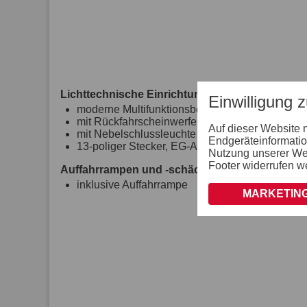
Lichttechnische Einrichtungen
Einwilligung 
moderne Multifunktionsbeleuchtung
mit Rückfahrscheinwerfer
Auf dieser Website 
mit Nebelschlussleuchte
Endgeräteinformatio
13-poliger Stecker, EG-Ausstattung
Nutzung unserer Webs
Footer widerrufen w
Auffahrrampen und -schächte
inklusive Auffahrrampe
MARKETING