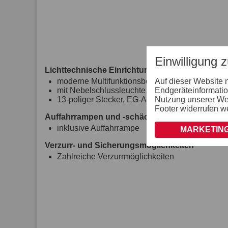
Einwilligung 
Lichttechnische Einrichtungen
Auf dieser Website 
moderne Multifunktionsbeleuchtung
Endgeräteinformatio
mit Nebelschlussleuchte
Nutzung unserer Webs
13-poliger Stecker, EG-Ausstattung
Footer widerrufen w
Auffahrrampen und -schächte
inklusive Auffahrrampe
MARKETING
Verzurr- und Sicherungsmöglichkeiten
Zahlreiche Verzurrmöglichkeiten