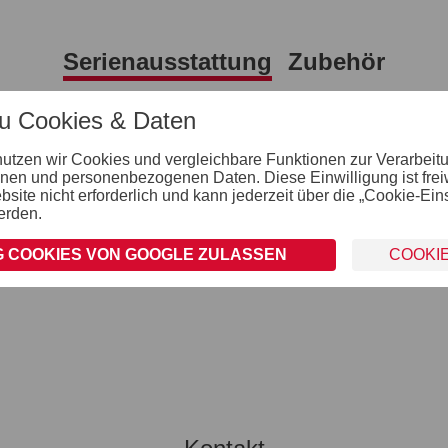
Serienausstattung
Zubehör
zu Cookies & Daten
Räder und Achsen
nutzen wir Cookies und vergleichbare Funktionen zur Verarbeit
robuste Gummifederachse
nen und personenbezogenen Daten. Diese Einwilligung ist freiwil
wartungsfreie Kompaktradlager
ite nicht erforderlich und kann jederzeit über die „Cookie-Ein
stoßfeste Kunststoffkotflügel
erden.
 COOKIES VON GOOGLE ZULASSEN
COOKI