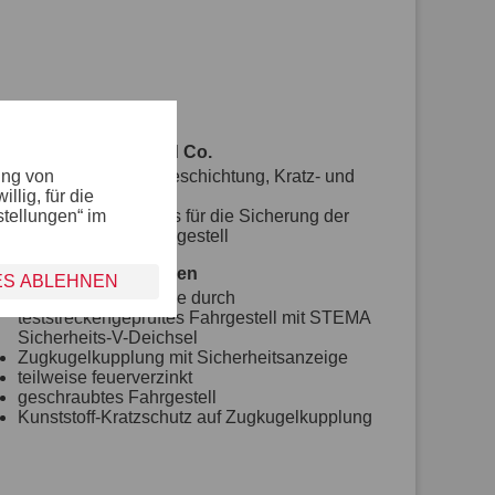
Bordwand, Reling und Co.
ung von
mit farbiger Pulverbeschichtung, Kratz- und
lig, für die
Wetterschutz
stellungen“ im
mit Spannverschluss für die Sicherung der
Kippbrücke am Fahrgestell
Fahrgestell und Rahmen
ES ABLEHNEN
optimale Straßenlage durch
teststreckengeprüftes Fahrgestell mit STEMA
Sicherheits-V-Deichsel
Zugkugelkupplung mit Sicherheitsanzeige
teilweise feuerverzinkt
geschraubtes Fahrgestell
Kunststoff-Kratzschutz auf Zugkugelkupplung