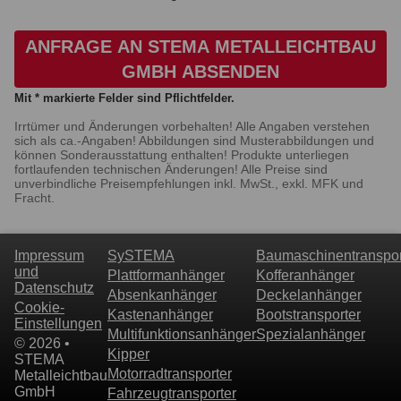
ANFRAGE AN STEMA METALLEICHTBAU
GMBH ABSENDEN
Mit * markierte Felder sind Pflichtfelder.
Irrtümer und Änderungen vorbehalten! Alle Angaben verstehen
sich als ca.-Angaben! Abbildungen sind Musterabbildungen und
können Sonderausstattung enthalten! Produkte unterliegen
fortlaufenden technischen Änderungen! Alle Preise sind
unverbindliche Preisempfehlungen inkl. MwSt., exkl. MFK und
Fracht.
Impressum
SySTEMA
Baumaschinentranspor
und
Plattformanhänger
Kofferanhänger
Datenschutz
Absenkanhänger
Deckelanhänger
Cookie-
Kastenanhänger
Bootstransporter
Einstellungen
Multifunktionsanhänger
Spezialanhänger
© 2026 •
Kipper
STEMA
Motorradtransporter
Metalleichtbau
GmbH
Fahrzeugtransporter