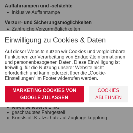
Auffahrrampen und -schächte
inklusive Auffahrrampe
Verzurr- und Sicherungsmöglichkeiten
Zahlreiche Verzurrmöglichkeiten
Räder und Achsen
Einwilligung zu Cookies & Daten
robuste Gummifederachse
wartungsfreie Kompaktradlager
Auf dieser Website nutzen wir Cookies und vergleichbare
stoßfeste Kunststoffkotflügel
Funktionen zur Verarbeitung von Endgeräteinformationen
und personenbezogenen Daten. Diese Einwilligung ist
Bordwand, Reling und Co.
freiwillig, für die Nutzung unserer Website nicht
mit Spannverschluss für die Sicherung der Kippbrücke
erforderlich und kann jederzeit über die „Cookie-
am Fahrgestell
Einstellungen“ im Footer widerrufen werden.
Fahrgestell und Rahmen
MARKETING COOKIES VON
COOKIES
optimale Straßenlage durch teststreckengeprüftes
Fahrgestell mit STEMA Sicherheits-V-Deichsel
GOOGLE ZULASSEN
ABLEHNEN
Zugkugelkupplung mit Sicherheitsanzeige
teilweise feuerverzinkt
geschraubtes Fahrgestell
Kunststoff-Kratzschutz auf Zugkugelkupplung