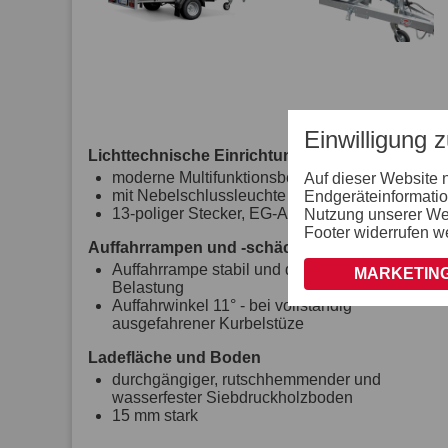
Einwilligung 
Lichttechnische Einrichtungen
moderne Multifunktionsbeleuchtung
Auf dieser Website 
mit Nebelschlussleuchte
Endgeräteinformatio
13-poliger Stecker, EG-Ausstattung
Nutzung unserer Webs
Footer widerrufen w
Auffahrrampen und -schächte
Auffahrrampe stabil und doppelwandig, 900 kg
MARKETING
Belastung
Auffahrwinkel 11° - bei vollständig
ausgefahrener Kurbelstüze
Ladefläche und Boden
durchgängiger, rutschhemmender und
wasserfester Siebdruckholzboden
15 mm stark