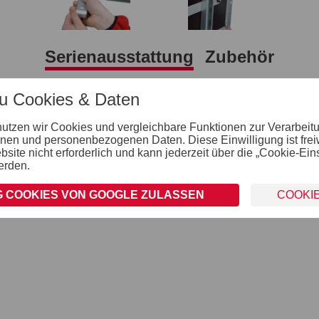
Serienausstattung
Zubehör
zu Cookies & Daten
Verzurr- und Sicherungsmöglichkeiten
8 versenkte Verzurrbügel, auf der Ladefläche im
nutzen wir Cookies und vergleichbare Funktionen zur Verarbeit
Rahmen integriert
nen und personenbezogenen Daten. Diese Einwilligung ist freiwil
ite nicht erforderlich und kann jederzeit über die „Cookie-Ein
Räder und Achsen
erden.
robuste Gummifederachse
wartungsfreie Kompaktradlager
 COOKIES VON GOOGLE ZULASSEN
COOKI
stoßfeste Kunststoffkotflügel