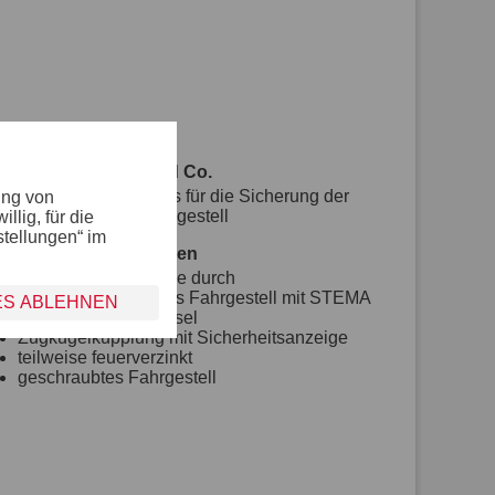
Bordwand, Reling und Co.
mit Spannverschluss für die Sicherung der
ung von
Kippbrücke am Fahrgestell
lig, für die
stellungen“ im
Fahrgestell und Rahmen
optimale Straßenlage durch
teststreckengeprüftes Fahrgestell mit STEMA
ES ABLEHNEN
Sicherheits-V-Deichsel
Zugkugelkupplung mit Sicherheitsanzeige
teilweise feuerverzinkt
geschraubtes Fahrgestell