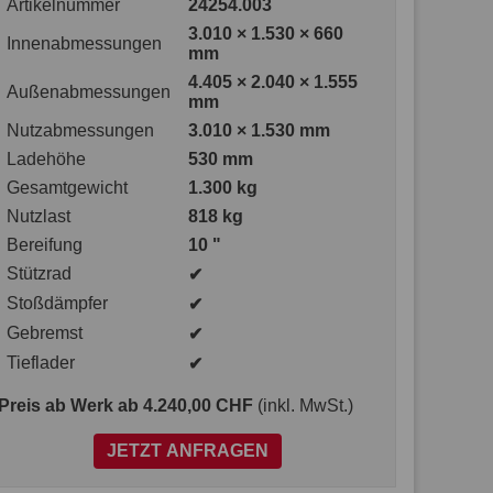
Artikelnummer
24254.003
3.010 × 1.530 × 660
Innenabmessungen
mm
4.405 × 2.040 × 1.555
Außenabmessungen
mm
Nutzabmessungen
3.010 × 1.530 mm
Ladehöhe
530 mm
Gesamtgewicht
1.300 kg
Nutzlast
818 kg
Bereifung
10 "
Stützrad
✔
Stoßdämpfer
✔
Gebremst
✔
Tieflader
✔
Preis ab Werk
ab 4.240,00 CHF
(inkl. MwSt.)
JETZT ANFRAGEN