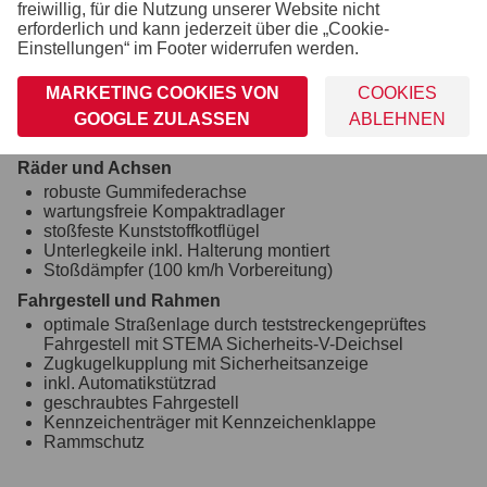
freiwillig, für die Nutzung unserer Website nicht
abschließbarer Drehstangenverschluss
erforderlich und kann jederzeit über die „Cookie-
Rangiergriff
Einstellungen“ im Footer widerrufen werden.
Verzurr- und Sicherungsmöglichkeiten
8 Ringschrauben im Aluprofil integriert (variabel
MARKETING COOKIES VON
COOKIES
verstellbar)
GOOGLE ZULASSEN
ABLEHNEN
Zahlreiche Verzurrmöglichkeiten
Räder und Achsen
robuste Gummifederachse
wartungsfreie Kompaktradlager
stoßfeste Kunststoffkotflügel
Unterlegkeile inkl. Halterung montiert
Stoßdämpfer (100 km/h Vorbereitung)
Fahrgestell und Rahmen
optimale Straßenlage durch teststreckengeprüftes
Fahrgestell mit STEMA Sicherheits-V-Deichsel
Zugkugelkupplung mit Sicherheitsanzeige
inkl. Automatikstützrad
geschraubtes Fahrgestell
Kennzeichenträger mit Kennzeichenklappe
Rammschutz