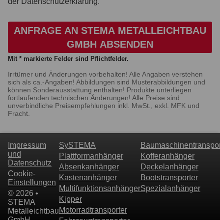
der Datenschutzerklärung.
ANFRAGE AN STEMA METALLEICHTBAU
GMBH ABSENDEN
Mit * markierte Felder sind Pflichtfelder.
Irrtümer und Änderungen vorbehalten! Alle Angaben verstehen
sich als ca.-Angaben! Abbildungen sind Musterabbildungen und
können Sonderausstattung enthalten! Produkte unterliegen
fortlaufenden technischen Änderungen! Alle Preise sind
unverbindliche Preisempfehlungen inkl. MwSt., exkl. MFK und
Fracht.
Impressum
SySTEMA
Baumaschinentranspor
und
Plattformanhänger
Kofferanhänger
Datenschutz
Absenkanhänger
Deckelanhänger
Cookie-
Kastenanhänger
Bootstransporter
Einstellungen
Multifunktionsanhänger
Spezialanhänger
© 2026 •
Kipper
STEMA
Motorradtransporter
Metalleichtbau
GmbH