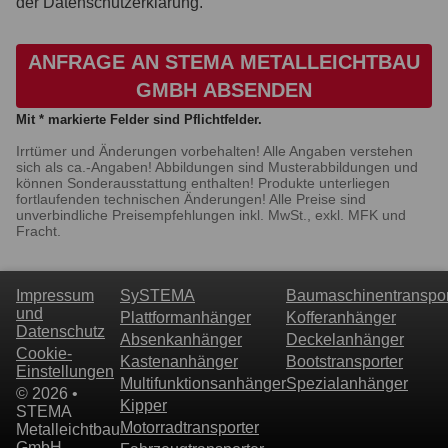
der Datenschutzerklärung.
ANFRAGE AN STEMA METALLEICHTBAU
GMBH ABSENDEN
Mit * markierte Felder sind Pflichtfelder.
Irrtümer und Änderungen vorbehalten! Alle Angaben verstehen
sich als ca.-Angaben! Abbildungen sind Musterabbildungen und
können Sonderausstattung enthalten! Produkte unterliegen
fortlaufenden technischen Änderungen! Alle Preise sind
unverbindliche Preisempfehlungen inkl. MwSt., exkl. MFK und
Fracht.
Impressum
SySTEMA
Baumaschinentranspor
und
Plattformanhänger
Kofferanhänger
Datenschutz
Absenkanhänger
Deckelanhänger
Cookie-
Kastenanhänger
Bootstransporter
Einstellungen
Multifunktionsanhänger
Spezialanhänger
© 2026 •
Kipper
STEMA
Motorradtransporter
Metalleichtbau
GmbH