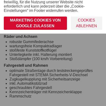
freiwillig, für die Nutzung unserer Website nicht
abschließbarer Drehstangenverschluss
erforderlich und kann jederzeit über die „Cookie-
Rangiergriff
Einstellungen“ im Footer widerrufen werden.
Verzurr- und Sicherungsmöglichkeiten
8 Ringschrauben im Aluprofil integriert (variabel
MARKETING COOKIES VON
COOKIES
verstellbar)
GOOGLE ZULASSEN
ABLEHNEN
Zahlreiche Verzurrmöglichkeiten
Räder und Achsen
robuste Gummifederachse
wartungsfreie Kompaktradlager
stoßfeste Kunststoffkotflügel
Unterlegkeile inkl. Halterung montiert
Stoßdämpfer (100 km/h Vorbereitung)
Fahrgestell und Rahmen
optimale Straßenlage durch teststreckengeprüftes
Fahrgestell mit STEMA Sicherheits-V-Deichsel
Zugkugelkupplung mit Sicherheitsanzeige
inkl. Automatikstützrad
geschraubtes Fahrgestell
Kennzeichenträger mit Kennzeichenklappe
Rammschutz