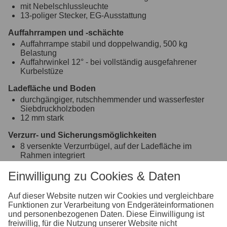
mit Nebelschlussleuchte
13-poliger Stecker, EG-Ausstattung
Auffahrrampen und -schächte
Auffahrrampe stabil und doppelwandig, 500 kg
Belastung
Auffahrwinkel 12° - bei vollständig ausgefahrener
Kurbelstüze
Ladefläche und Boden
durchgängiger, rutschhemmender und wasserfester
Siebdruckholzboden
12 mm stark
Verzurr- und Sicherungsmöglichkeiten
8 versenkte Verzurrbügel, auf der Ladefläche im
Rahmen integriert
Einhängemöglichkeiten für Planen und Netze
Einwilligung zu Cookies & Daten
montierte Einhängeknöpfe zur Fixierung von Planen
und Netzen
Auf dieser Website nutzen wir Cookies und vergleichbare
Funktionen zur Verarbeitung von Endgeräteinformationen
Räder und Achsen
und personenbezogenen Daten. Diese Einwilligung ist
robuste Gummifederachse
freiwillig, für die Nutzung unserer Website nicht
wartungsfreie Kompaktradlager