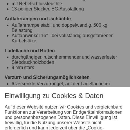
mit Nebelschlussleuchte
13-poliger Stecker, EG-Ausstattung
Auffahrrampen und -schächte
Auffahrrampe stabil und doppelwandig, 500 kg
Belastung
Auffahrwinkel 16° - bei vollständig ausgefahrener
Kurbelstüze
Ladefläche und Boden
durchgängiger, rutschhemmender und wasserfester
Siebdruckholzboden
9 mm stark
Verzurr- und Sicherungsmöglichkeiten
6 versenkte Verzurrbügel, auf der Ladefläche im
Rahmen integriert
Einwilligung zu Cookies & Daten
Einhängemöglichkeiten für Planen und Netze
montierte Einhängeknöpfe zur Fixierung von Planen
Auf dieser Website nutzen wir Cookies und vergleichbare
und Netzen
Funktionen zur Verarbeitung von Endgeräteinformationen
und personenbezogenen Daten. Diese Einwilligung ist
Räder und Achsen
freiwillig, für die Nutzung unserer Website nicht
robuste Gummifederachse
erforderlich und kann jederzeit über die „Cookie-
wartungsfreie Kompaktradlager