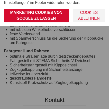
Einstellungen“ im Footer widerrufen werden.
stoßfeste Kunststoffkotflügel
Bordwand, Reling und Co.
MARKETING COOKIES VON
COOKIES
mit langlebigem und hochwertigem Korrosionsschutz
GOOGLE ZULASSEN
ABLEHNEN
Bordwände aus Stahlblech mit Galvalume (Aluminium-
Zink-Beschichtung), doppelwandig
mit robusten Winkelhebelverschlüssen
feste Vorderwand
mit Spannverschluss für die Sicherung der Kippbrücke
am Fahrgestell
Fahrgestell und Rahmen
optimale Straßenlage durch teststreckengeprüftes
Fahrgestell mit STEMA Sicherheits-V-Deichsel
Sicherheitsfahrgestell mit Kippdeichsel
Zugkugelkupplung mit Sicherheitsanzeige
teilweise feuerverzinkt
geschraubtes Fahrgestell
Kunststoff-Kratzschutz auf Zugkugelkupplung
Kontakt