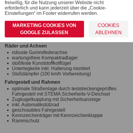
freiwillig, für die Nutzung unserer Website nicht
abschließbarer Drehstangenverschluss
erforderlich und kann jederzeit über die „Cookie-
Rangiergriff
Einstellungen“ im Footer widerrufen werden.
Verzurr- und Sicherungsmöglichkeiten
8 Ringschrauben im Aluprofil integriert (variabel
MARKETING COOKIES VON
COOKIES
verstellbar)
GOOGLE ZULASSEN
ABLEHNEN
Zahlreiche Verzurrmöglichkeiten
Räder und Achsen
robuste Gummifederachse
wartungsfreie Kompaktradlager
stoßfeste Kunststoffkotflügel
Unterlegkeile inkl. Halterung montiert
Stoßdämpfer (100 km/h Vorbereitung)
Fahrgestell und Rahmen
optimale Straßenlage durch teststreckengeprüftes
Fahrgestell mit STEMA Sicherheits-V-Deichsel
Zugkugelkupplung mit Sicherheitsanzeige
inkl. Automatikstützrad
geschraubtes Fahrgestell
Kennzeichenträger mit Kennzeichenklappe
Rammschutz