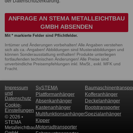
der Datenschutzerklärung.
ANFRAGE AN STEMA METALLEICHTBAU
GMBH ABSENDEN
Mit * markierte Felder sind Pflichtfelder.
Irrtümer und Änderungen vorbehalten! Alle Angaben verstehen
sich als ca.-Angaben! Abbildungen sind Musterabbildungen und
können Sonderausstattung enthalten! Produkte unterliegen
fortlaufenden technischen Änderungen! Alle Preise sind
unverbindliche Preisempfehlungen inkl. MwSt., exkl. MFK und
Fracht.
Impressum
SySTEMA
Baumaschinentranspor
und
Plattformanhänger
Kofferanhänger
Datenschutz
Absenkanhänger
Deckelanhänger
Cookie-
Kastenanhänger
Bootstransporter
Einstellungen
Multifunktionsanhänger
Spezialanhänger
© 2026 •
Kipper
STEMA
Motorradtransporter
Metalleichtbau
GmbH