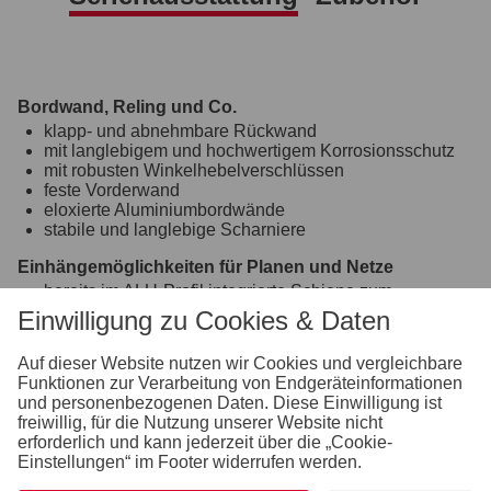
Bordwand, Reling und Co.
klapp- und abnehmbare Rückwand
mit langlebigem und hochwertigem Korrosionsschutz
mit robusten Winkelhebelverschlüssen
feste Vorderwand
eloxierte Aluminiumbordwände
stabile und langlebige Scharniere
Einhängemöglichkeiten für Planen und Netze
bereits im ALU-Profil integrierte Schiene zum
Einhängen von Planenhaken
Einwilligung zu Cookies & Daten
Fahrgestell und Rahmen
Auf dieser Website nutzen wir Cookies und vergleichbare
Zugkugelkupplung mit Sicherheitsanzeige
Funktionen zur Verarbeitung von Endgeräteinformationen
geschraubtes Fahrgestell
und personenbezogenen Daten. Diese Einwilligung ist
Ladefläche und Boden
freiwillig, für die Nutzung unserer Website nicht
erforderlich und kann jederzeit über die „Cookie-
durchgängiger, rutschhemmender und wasserfester
Einstellungen“ im Footer widerrufen werden.
Siebdruckholzboden
9 mm stark