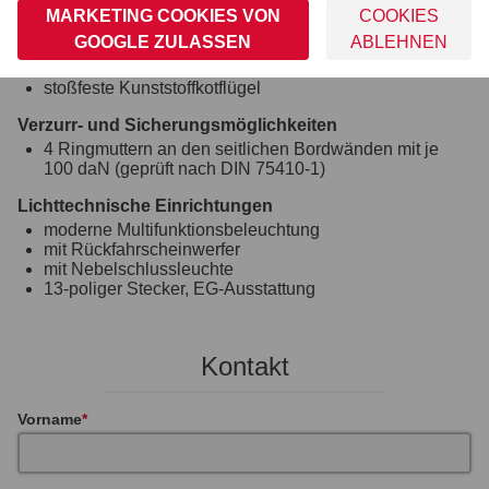
MARKETING COOKIES VON
COOKIES
Räder und Achsen
GOOGLE ZULASSEN
ABLEHNEN
robuste Gummifederachse
wartungsfreie Kompaktradlager
stoßfeste Kunststoffkotflügel
Verzurr- und Sicherungsmöglichkeiten
4 Ringmuttern an den seitlichen Bordwänden mit je
100 daN (geprüft nach DIN 75410-1)
Lichttechnische Einrichtungen
moderne Multifunktionsbeleuchtung
mit Rückfahrscheinwerfer
mit Nebelschlussleuchte
13-poliger Stecker, EG-Ausstattung
Kontakt
Vorname