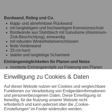
Bordwand, Reling und Co.
klapp- und abnehmbare Rückwand
mit langlebigem und hochwertigem Korrosionsschutz
Bordwände aus Stahlblech mit Galvalume (Aluminium-
Zink-Beschichtung), einwandig
mit robusten Winkelhebelverschlüssen
feste Vorderwand
33 cm hoch
stabile und langlebige Scharniere
Einhängemöglichkeiten für Planen und Netze
montierte Einhängeknöpfe zur Fixierung von Planen
und Netzen
Einwilligung zu Cookies & Daten
Fahrgestell und Rahmen
optimale Straßenlage durch teststreckengeprüftes
Auf dieser Website nutzen wir Cookies und vergleichbare
Fahrgestell mit STEMA Sicherheits-V-Deichsel
Funktionen zur Verarbeitung von Endgeräteinformationen
Zugkugelkupplung mit Sicherheitsanzeige
und personenbezogenen Daten. Diese Einwilligung ist
geschraubtes Fahrgestell
freiwillig, für die Nutzung unserer Website nicht
erforderlich und kann jederzeit über die „Cookie-
Ladefläche und Boden
Einstellungen“ im Footer widerrufen werden.
durchgängiger, rutschhemmender und wasserfester