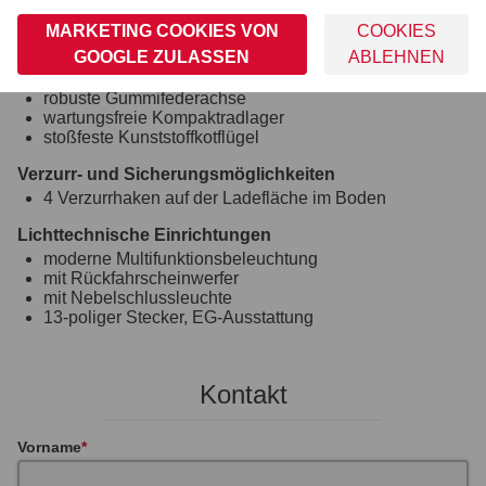
Siebdruckholzboden
MARKETING COOKIES VON
COOKIES
9 mm stark
GOOGLE ZULASSEN
ABLEHNEN
Räder und Achsen
robuste Gummifederachse
wartungsfreie Kompaktradlager
stoßfeste Kunststoffkotflügel
Verzurr- und Sicherungsmöglichkeiten
4 Verzurrhaken auf der Ladefläche im Boden
Lichttechnische Einrichtungen
moderne Multifunktionsbeleuchtung
mit Rückfahrscheinwerfer
mit Nebelschlussleuchte
13-poliger Stecker, EG-Ausstattung
Kontakt
Vorname