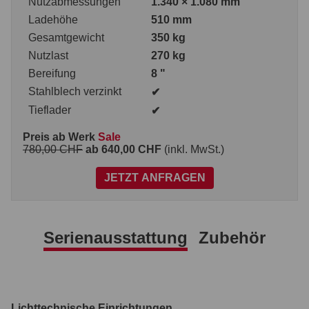
Nutzabmessungen
1.340 × 1.080 mm
Ladehöhe
510 mm
Gesamtgewicht
350 kg
Nutzlast
270 kg
Bereifung
8 "
Stahlblech verzinkt
✔
Tieflader
✔
Preis ab Werk
Sale
780,00 CHF
ab 640,00 CHF
(inkl. MwSt.)
JETZT ANFRAGEN
Serienausstattung
Zubehör
Lichttechnische Einrichtungen