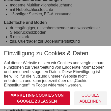
moderne Multifunktionsbeleuchtung
mit Nebelschlussleuchte
13-poliger Stecker, EG-Ausstattung
Ladefläche und Boden
durchgängiger, rutschhemmender und wasserfester
Siebdruckholzboden
9 mm stark
zus. Querträger zur Bodenunterstützung
Einhängemöglichkeiten für Planen und Netze
Einwilligung zu Cookies & Daten
montierte Einhängeknöpfe zur Fixierung von Planen
und Netzen
Auf dieser Website nutzen wir Cookies und vergleichbare
Räder und Achsen
Funktionen zur Verarbeitung von Endgeräteinformationen
und personenbezogenen Daten. Diese Einwilligung ist
robuste Gummifederachse
freiwillig, für die Nutzung unserer Website nicht
wartungsfreie Kompaktradlager
erforderlich und kann jederzeit über die „Cookie-
stoßfeste Kunststoffkotflügel
Einstellungen“ im Footer widerrufen werden.
Bordwand, Reling und Co.
mit langlebigem und hochwertigem Korrosionsschutz
MARKETING COOKIES VON
COOKIES
Bordwände aus Stahlblech mit Galvalume (Aluminium-
GOOGLE ZULASSEN
ABLEHNEN
Zink-Beschichtung), einwandig
feste Vorderwand
mit sicheren Spannverschlüssen